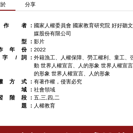
關於
分享
作者
國家人權委員會 國家教育研究院 好好聽
媒股份有限公司
類型
影片
作年份
2022
字 / 詞
外籍漁工、人權保障、勞工權利、童工、
動 世界人權宣言、人的形象 世界人權宣
的形象 世界人權宣言、人的形象
權方式
有著作權，侵害必究
領域
社會領域
習階段
五
,
三
,
四
,
二
議題
人權教育