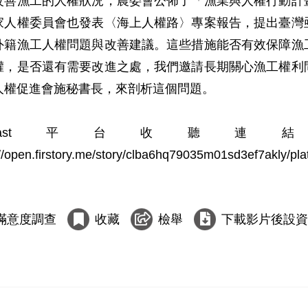
改善漁工的人權狀況，農委會公佈了「漁業與人權行動計
家人權委員會也發表〈海上人權路〉專案報告，提出臺灣
外籍漁工人權問題與改善建議。這些措施能否有效保障漁
權，是否還有需要改進之處，我們邀請長期關心漁工權利
人權促進會施秘書長，來剖析這個問題。

odcast平台收聽連
://open.firstory.me/story/clba6hq79035m01sd3ef7akly/plat
滿意度調查
收藏
檢舉
下載影片後設資