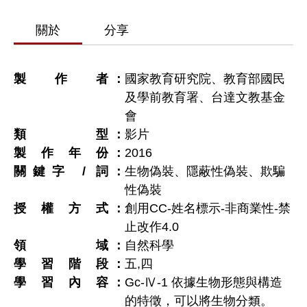
關於
分享
製作者
國家教育研究院、教育部國民
及學前教育署、台達文教基金
會
類型
影片
製作年份
2016
關鍵字 / 詞
生物偽裝、隱蔽性偽裝、欺騙
性偽裝
授權方式
創用CC-姓名標示-非商業性-禁
止改作4.0
領域
自然科學
學習階段
五
,
四
學習內容
Gc-Ⅳ-1 依據生物形態與構造
的特徵，可以將生物分類。