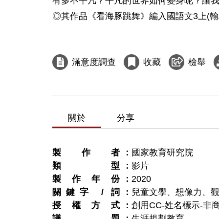
有多不平凡？平凡的世界如何變身呢？讓我
◎其作品《看海豚跳舞》編入國語文3上(翰林
滿意度調查
收藏
檢舉
關於
分享
製作者
國家教育研究院
類型
影片
製作年份
2020
關鍵字 / 詞
兒童文學、想像力、
授權方式
創用CC-姓名標示-非商
議題
生涯規劃教育