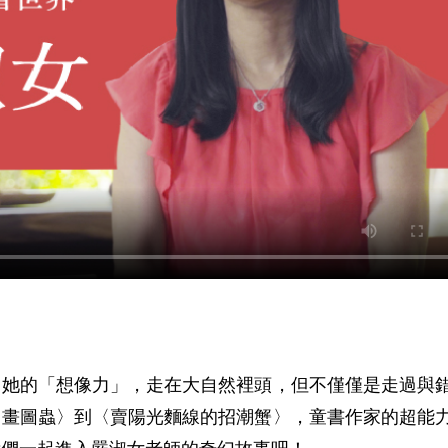
用她的「想像力」，走在大自然裡頭，但不僅僅是走過與
〈畫圖蟲〉到〈賣陽光麵線的招潮蟹〉，童書作家的超能