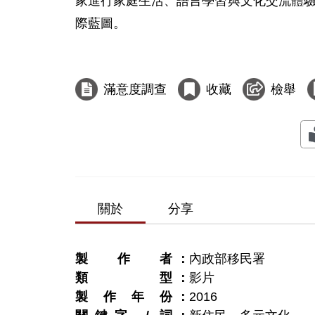
家進行家庭生活、語言學習與文化交流體
際藍圖。

滿意度調查
收藏
檢舉
關於
分享
製作者
內政部移民署
類型
影片
製作年份
2016