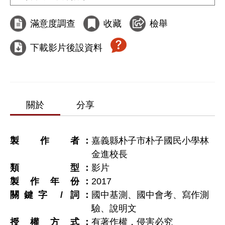
滿意度調查
收藏
檢舉
下載影片後設資料
關於
分享
製作者
嘉義縣朴子市朴子國民小學林
金進校長
類型
影片
製作年份
2017
關鍵字 / 詞
國中基測、國中會考、寫作測
驗、說明文
授權方式
有著作權，侵害必究