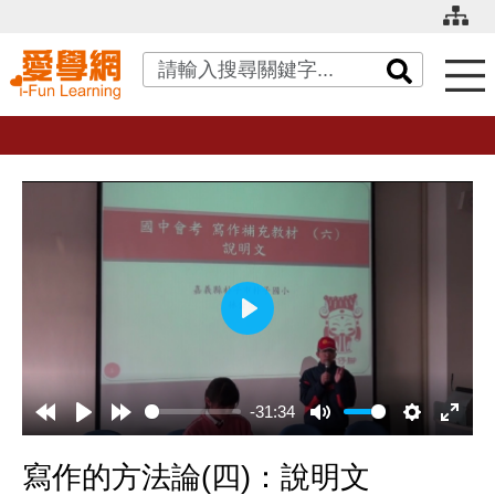
關鍵字搜尋
播
放
-31:34
寫作的方法論(四)：說明文