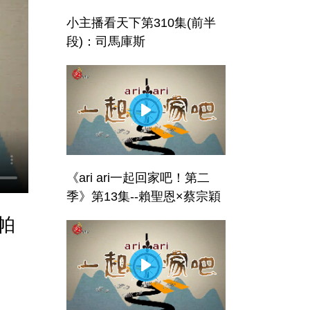
小主播看天下第310集(前半
段)：司馬庫斯
《ari ari一起回家吧！第二
季》第13集--賴聖恩×蔡宗穎
‧帕