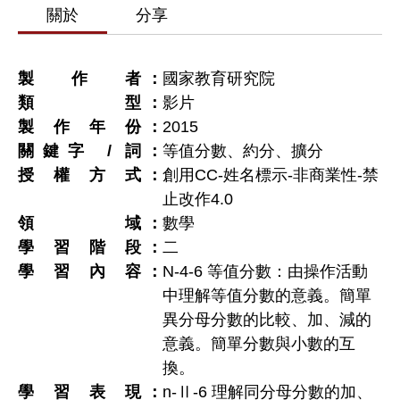
關於
分享
製作者
國家教育研究院
類型
影片
製作年份
2015
關鍵字 / 詞
等值分數、約分、擴分
授權方式
創用CC-姓名標示-非商業性-禁
止改作4.0
領域
數學
學習階段
二
學習內容
N-4-6 等值分數：由操作活動
中理解等值分數的意義。簡單
異分母分數的比較、加、減的
意義。簡單分數與小數的互
換。
學習表現
n-Ⅱ-6 理解同分母分數的加、