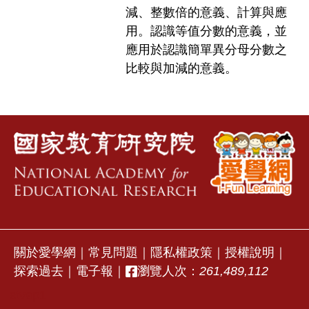
減、整數倍的意義、計算與應
用。認識等值分數的意義，並
應用於認識簡單異分母分數之
比較與加減的意義。
關於愛學網
｜
常見問題
｜
隱私權政策
｜
授權說明
｜
探索過去
｜
電子報
｜
瀏覽人次：
261,489,112
stvap1