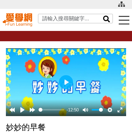
關鍵字搜尋
播
放
-12:50
妙妙的早餐