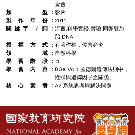
金會
類型
影片
製作年份
2011
關鍵字 / 詞
流言,科學實證,實驗,同卵雙胞
胎,DNA
授權方式
有著作權，侵害必究
領域
自然科學
學習階段
五
學習內容
BGa-Vc-1 孟德爾遺傳法則中，
性狀與遺傳因子之關係。
核心素養
A2 系統思考與解決問題