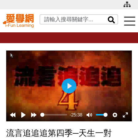
關鍵字搜尋
播
放
-25:38
流言追追追第四季─天生一對