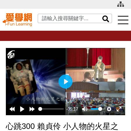
關鍵字搜尋
播
放
-05:17
心跳300 賴貞伶 小人物的火星之