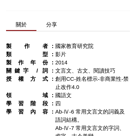
關於
分享
製作者
國家教育研究院
類型
影片
製作年份
2014
關鍵字 / 詞
文言文、古文、閱讀技巧
授權方式
創用CC-姓名標示-非商業性-禁
止改作4.0
領域
國語文
學習階段
四
學習內容
Ab-Ⅳ-6 常用文言文的詞義及
語詞結構。
Ab-Ⅳ-7 常用文言文的字詞、