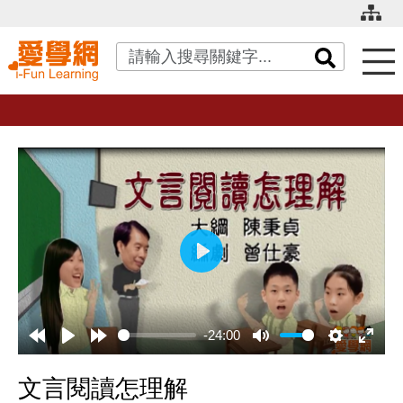
關鍵字搜尋
播
放
-24:00
文言閱讀怎理解