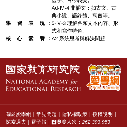
虛字、古今義變。
Ad-Ⅳ-4 非韻文：如古文、古
典小說、語錄體、寓言等。
學習表現
5-Ⅳ-3 理解各類文本內容、形
式和寫作特色。
核心素養
A2 系統思考與解決問題
關於愛學網
｜
常見問題
｜
隱私權政策
｜
授權說明
｜
探索過去
｜
電子報
｜
瀏覽人次：
262,393,953