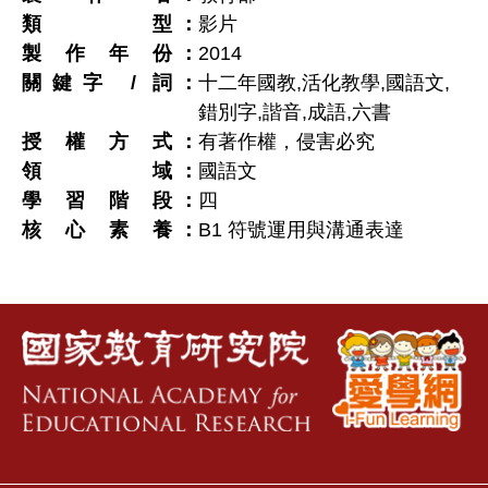
類型
影片
製作年份
2014
關鍵字 / 詞
十二年國教,活化教學,國語文,
錯別字,諧音,成語,六書
授權方式
有著作權，侵害必究
領域
國語文
學習階段
四
核心素養
B1 符號運用與溝通表達