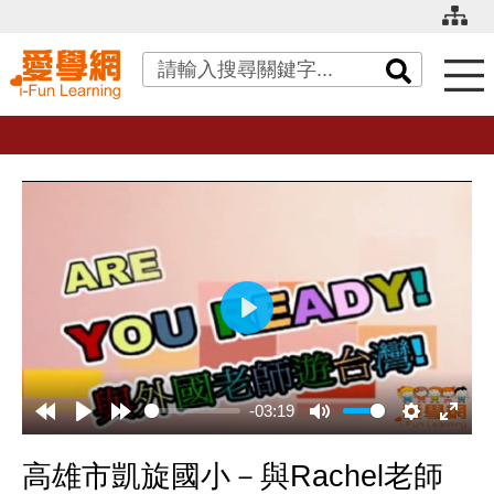
關鍵字搜尋
播
放
-03:19
高雄市凱旋國小－與Rachel老師