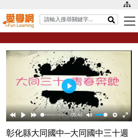
關鍵字搜尋
播
放
-05:45
彰化縣大同國中─大同國中三十週