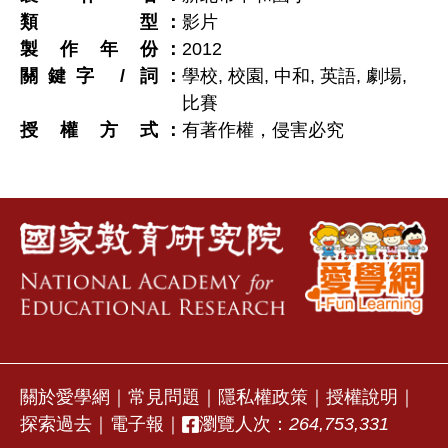
類型
影片
製作年份
2012
關鍵字 / 詞
學校, 校園, 中和, 英語, 劇場,
比賽
授權方式
有著作權，侵害必究
關於愛學網
｜
常見問題
｜
隱私權政策
｜
授權說明
｜
探索過去
｜
電子報
｜
瀏覽人次：
264,753,331