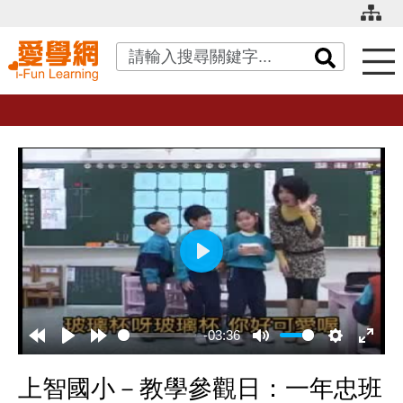
關鍵字搜尋
播
放
-03:36
上智國小－教學參觀日：一年忠班