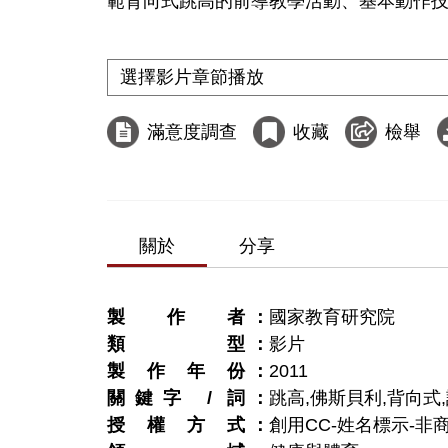
範背向式跳高的前導教學活動、基本動作技
滿意度調查
收藏
檢舉
關於
分享
製作者
國家教育研究院
類型
影片
製作年份
2011
關鍵字 / 詞
跳高,佛斯貝利,背向式,
授權方式
創用CC-姓名標示-非商