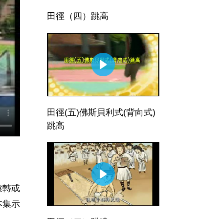
田徑（四）跳高
田徑(五)佛斯貝利式(背向式)
跳高
滾轉或
本集示