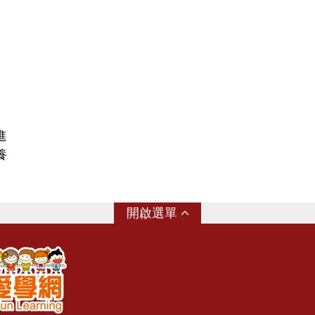
進
養
選單