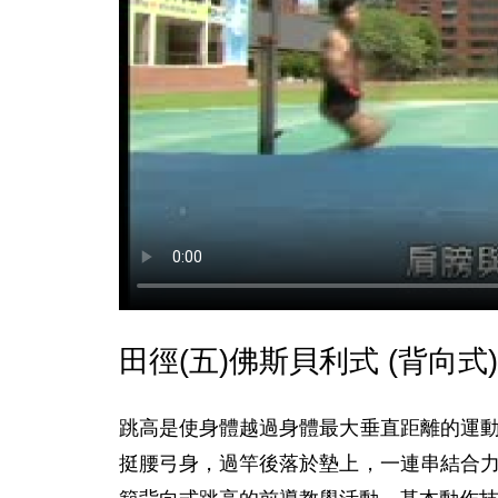
田徑(五)佛斯貝利式 (背向式)
跳高是使身體越過身體最大垂直距離的運
挺腰弓身，過竿後落於墊上，一連串結合