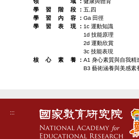
領域
健康與體育
學習階段
五
,
四
學習內容
Ga 田徑
學習表現
1c 運動知識
1d 技能原理
2d 運動欣賞
3c 技能表現
核心素養
A1 身心素質與自我精
B3 藝術涵養與美感素
:::