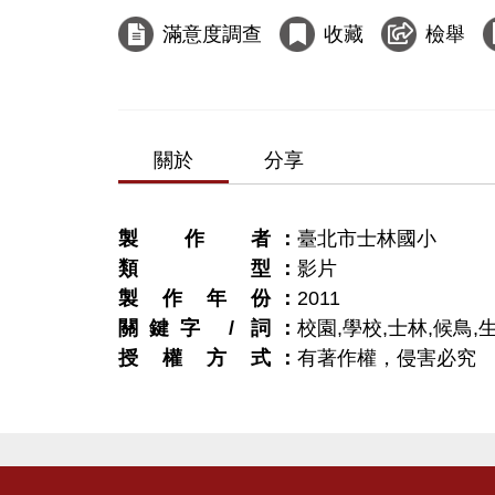
滿意度調查
收藏
檢舉
關於
分享
製作者
臺北市士林國小
類型
影片
製作年份
2011
關鍵字 / 詞
校園,學校,士林,候鳥,
授權方式
有著作權，侵害必究