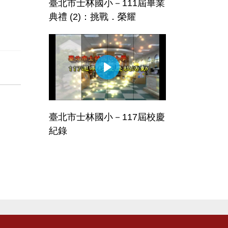
臺北市士林國小－111屆畢業
典禮 (2)：挑戰．榮耀
臺北市士林國小－117屆校慶
紀錄