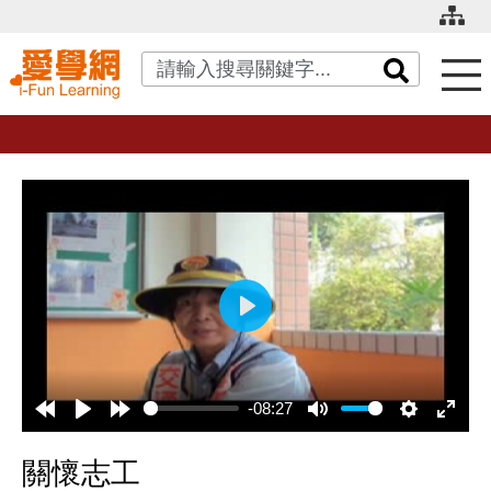
關鍵字搜尋
播
放
-08:27
關懷志工