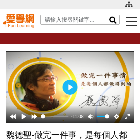
關鍵字搜尋
播
放
-11:08
魏德聖-做完一件事，是每個人都