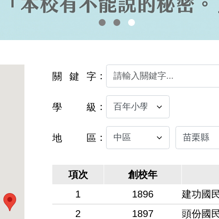
關鍵字
學級
地區
項次
創校年
1
1896
建功國
2
1897
頭份國