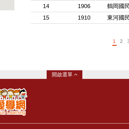
14
1906
鶴岡國
15
1910
東河國
1
2
選單