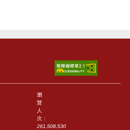
瀏
覽
人
次：
261,508,530