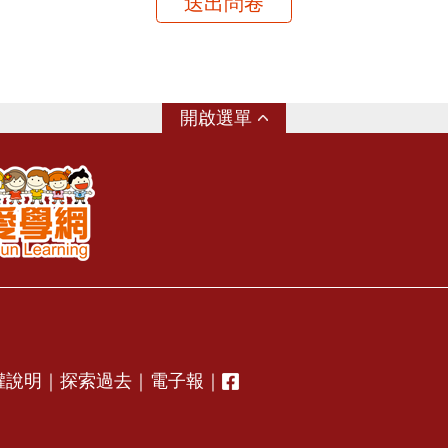
送出問卷
選單
權說明
｜
探索過去
｜
電子報
｜