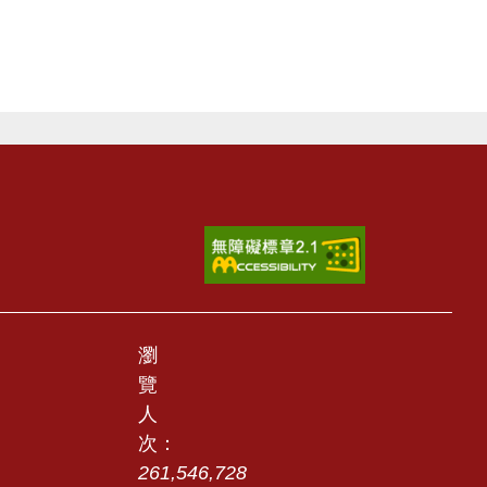
瀏
覽
人
次：
261,546,728