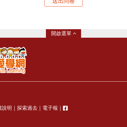
送出問卷
選單
權說明
｜
探索過去
｜
電子報
｜