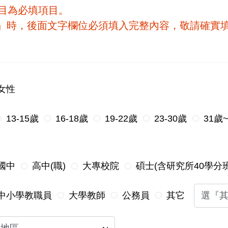
項目為必填項目。
他』時，後面文字欄位必須填入完整內容，敬請確實
女性
13-15歲
16-18歲
19-22歲
23-30歲
31歲
國中
高中(職)
大專校院
碩士(含研究所40學分班
中小學教職員
大學教師
公務員
其它