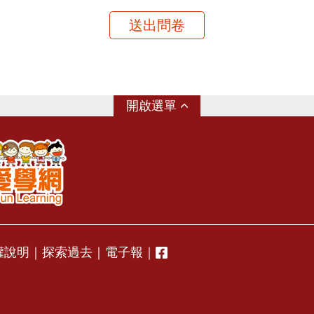
送出問卷
選單
權說明
｜
探索過去
｜
電子報
｜