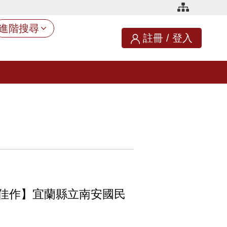
進階搜尋
註冊
/
登入
組)佳作】宜蘭縣立南安國民