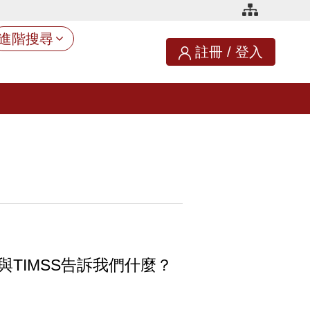
進階搜尋
註冊
/
登入
A與TIMSS告訴我們什麼？