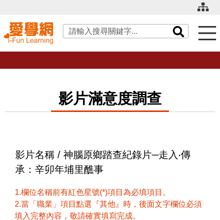
關鍵字搜尋
影片滿意度調查
影片名稱 / 神腦原鄉踏查紀錄片─走入‧傳
承：辛卯年埔里醮事
1.欄位名稱前有紅色星號(*)項目為必填項目。
2.當「職業」項目點選『其他』時，後面文字欄位必須
填入完整內容，敬請確實填寫完成。