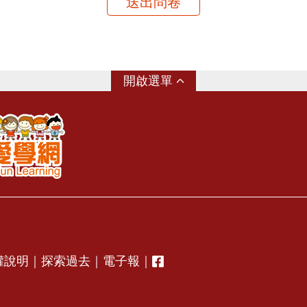
送出問卷
選單
權說明
｜
探索過去
｜
電子報
｜