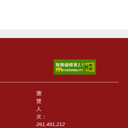
瀏
覽
人
次：
261,491,212