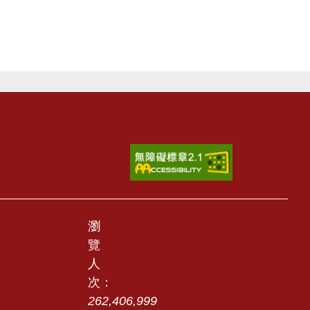
瀏
覽
人
次：
262,406,999