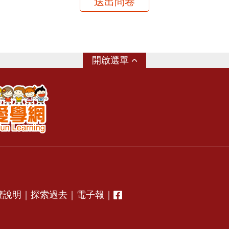
送出問卷
選單
權說明
｜
探索過去
｜
電子報
｜