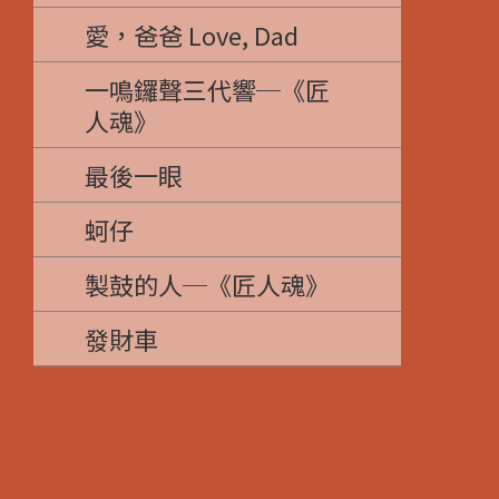
愛，爸爸 Love, Dad
一鳴鑼聲三代響─《匠
人魂》
最後一眼
蚵仔
製鼓的人─《匠人魂》
發財車