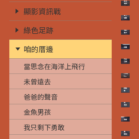
金魚
男孩
顯影資訊戰
我只
剩下
勇敢
綠色足跡
回收
場的
夏天
咱的厝邊
跳繩
光榮
之路
當思念在海洋上飛行
好好
拜拜
Good
Bye
未曾遠去
小兒
子動
畫
命大
的蟑
螂
爸爸的聲音
小兒
子動
畫
游泳
金魚男孩
落路
我只剩下勇敢
小兒
子動
畫
爛傘
隱藏