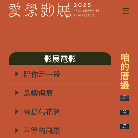
咱
影展電影
的
陪你走一段
厝
邊
島嶼傷痕
當思
念在
海洋
上飛
行
寶島萬花筒
未曾
遠去
爸爸
的聲
平等的風景
音