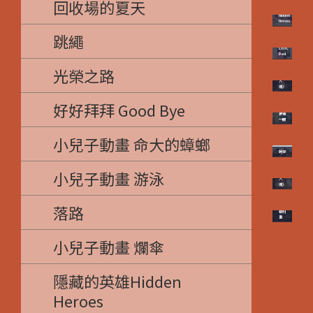
回收場的夏天
的英
雄
Hidden
Heroes
跳繩
愛，
爸爸
Love,
一鳴
Dad
鑼聲
三代
光榮之路
響
─《匠
人
魂》
好好拜拜 Good Bye
最後
一眼
小兒子動畫 命大的蟑螂
蚵仔
製鼓
的人
小兒子動畫 游泳
─《匠
人
魂》
落路
發財
車
小兒子動畫 爛傘
隱藏的英雄Hidden
Heroes