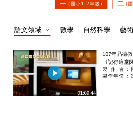
一
二
(國小1-2年級)
(
語文領域
數學
自然科學
藝
107年品德
《記得這堂閱
製 作 者
：
製作年份
：
01:09:44