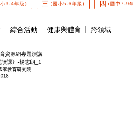
三
四
國小3-4年級)
(國小5-6年級)
(國中7-9
術
綜合活動
健康與體育
跨領域
教育資源網專題演講
讀課》-楊志朗_1
國家教育研究院
2018