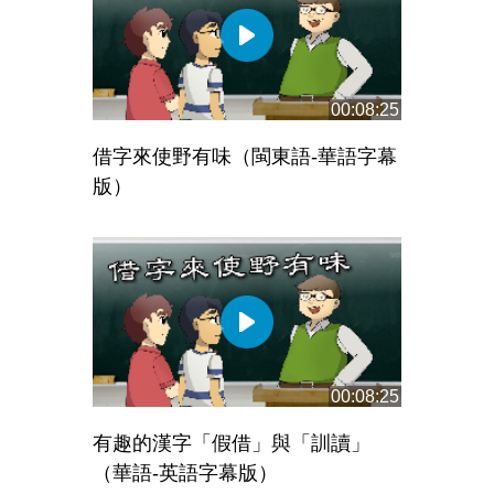
00:08:25
借字來使野有味（閩東語-華語字幕
版）
00:08:25
有趣的漢字「假借」與「訓讀」
（華語-英語字幕版）