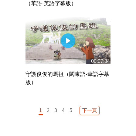
（華語-英語字幕版）
00:07:34
守護俊俊的馬祖（閩東語-華語字幕
版）
下一頁
1
2
3
4
5