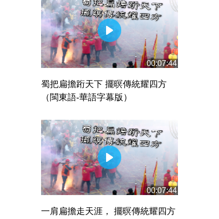
00:07:44
蜀把扁擔䟰天下 擺暝傳統耀四方
（閩東語-華語字幕版）
00:07:44
一肩扁擔走天涯， 擺暝傳統耀四方