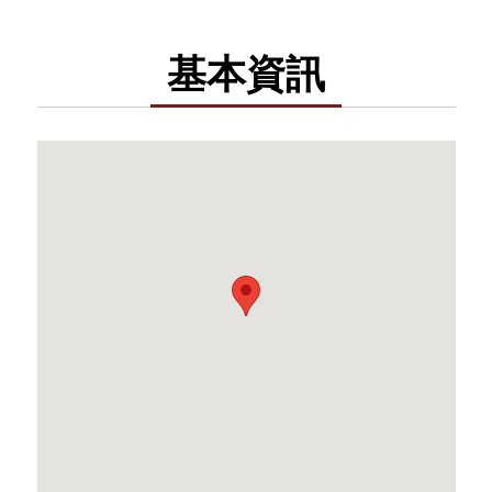
校」。1922年改為公立「臺南州立盲啞學
校」。

基本資訊
　　光復後，民國35年更名為「臺灣省立
臺南盲啞學校」；民國51年更名為「臺灣
省立臺南盲聾學校」；民國57年臺灣省實
施盲聾分校，更名「臺灣省立臺南啟聰學
校」；民國89年改名為「國立臺南啟聰學
校」；民國101年2月起成為國立臺南大學
附屬啟聰學校。