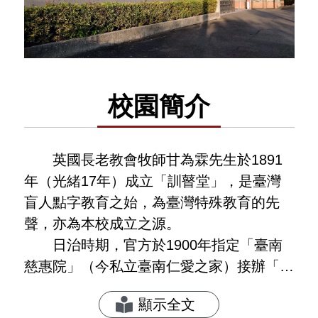
校園簡介
　　英國長老教會牧師甘為霖先生於1891
年（光緒17年）成立「訓瞽堂」，是臺灣
盲人點字教育之始，為臺灣特殊教育的先
聲，亦為本校成立之源。

　　日治時期，官方於1900年指定「臺南
慈惠院」（今私立臺南仁愛之家）接辦「訓
瞽堂」，成立「盲人教育部」。並於1915
顯示全文
年增設「啞生部」改名「私立臺南盲啞學