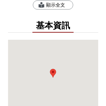
顯示全文
創校以來，延續歷任校長與教學團隊的用心
規劃與努力耕耘，充實教學設備與提升教學
品質，為優質學校奠立了堅實的基礎。
基本資訊